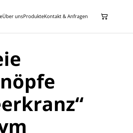
te
Über uns
Produkte
Kontakt & Anfragen
eie
knöpfe
erkranz“
rym