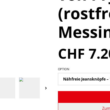
(rostfr
Messin
CHF 7.2
OPTION
Zum