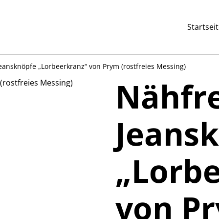
Startsei
eansknöpfe „Lorbeerkranz“ von Prym (rostfreies Messing)
Nähfr
Jeans
„Lorbe
von P