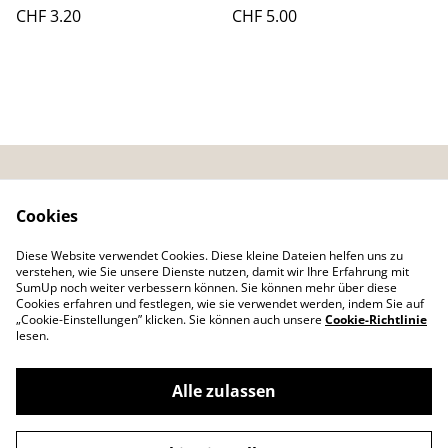
Ø 20 mm (P611323)
Greifer, Ø 20,5 mm
CHF 3.20
CHF 5.00
(P611350)
Kontakt
AGB
Cookies
E-Mail & Telefon
Diese Website verwendet Cookies. Diese kleine Dateien helfen uns zu
Datenschutz
Impressum
verstehen, wie Sie unsere Dienste nutzen, damit wir Ihre Erfahrung mit
Cookie Richtlinie
SumUp noch weiter verbessern können. Sie können mehr über diese
Cookies erfahren und festlegen, wie sie verwendet werden, indem Sie auf
„Cookie-Einstellungen” klicken. Sie können auch unsere
Cookie-Richtlinie
lesen.
Alle zulassen
©
2026
Druck, Stick & Nähatelier